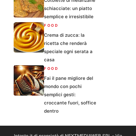
Cotolette di melanzane
schiacciate: un piatto
semplice e irresistibile
FOOD
Crema di zucca: la
ricetta che renderà
speciale ogni serata a
casa
FOOD
Fai il pane migliore del
mondo con pochi
semplici gesti:
croccante fuori, soffice
dentro
Intaste.it di proprietà di NEXTMEDIAWEB SRL - Via