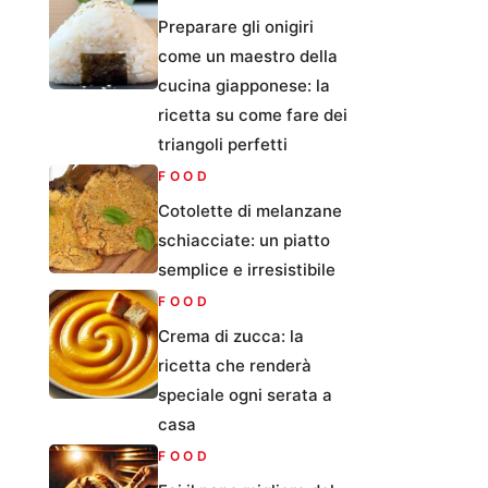
Preparare gli onigiri
come un maestro della
cucina giapponese: la
ricetta su come fare dei
triangoli perfetti
FOOD
Cotolette di melanzane
schiacciate: un piatto
semplice e irresistibile
FOOD
Crema di zucca: la
ricetta che renderà
speciale ogni serata a
casa
FOOD