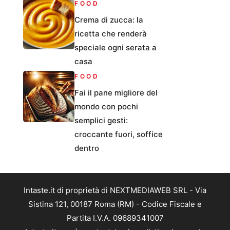
FOOD
Crema di zucca: la
ricetta che renderà
speciale ogni serata a
casa
FOOD
Fai il pane migliore del
mondo con pochi
semplici gesti:
croccante fuori, soffice
dentro
Intaste.it di proprietà di NEXTMEDIAWEB SRL - Via
Sistina 121, 00187 Roma (RM) - Codice Fiscale e
Partita I.V.A. 09689341007