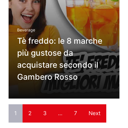
Beverage
Tè freddo: le 8 marche
più gustose da
acquistare secondo il
Gambero Rosso
1
2
3
…
7
Next