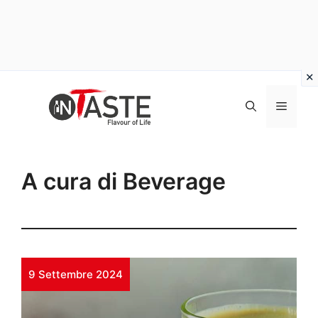
Vai
al
Menu
contenuto
A cura di Beverage
9 Settembre 2024