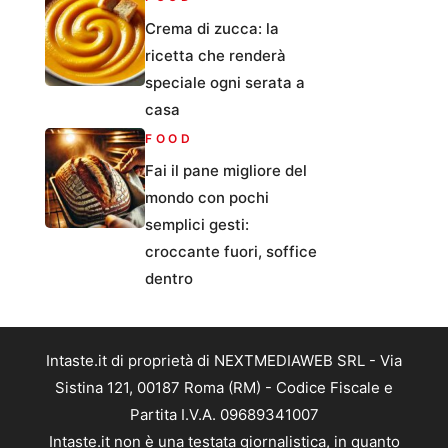
Crema di zucca: la
ricetta che renderà
speciale ogni serata a
casa
FOOD
Fai il pane migliore del
mondo con pochi
semplici gesti:
croccante fuori, soffice
dentro
Intaste.it di proprietà di NEXTMEDIAWEB SRL - Via
Sistina 121, 00187 Roma (RM) - Codice Fiscale e
Partita I.V.A. 09689341007
Intaste.it non è una testata giornalistica, in quanto