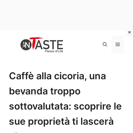
Vai
al
Menu
contenuto
Caffè alla cicoria, una
bevanda troppo
sottovalutata: scoprire le
sue proprietà ti lascerà