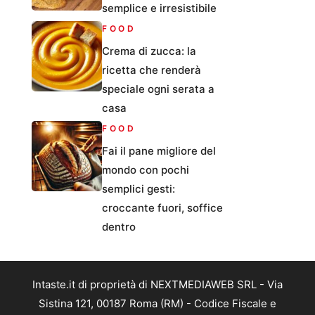
semplice e irresistibile
FOOD
Crema di zucca: la
ricetta che renderà
speciale ogni serata a
casa
FOOD
Fai il pane migliore del
mondo con pochi
semplici gesti:
croccante fuori, soffice
dentro
Intaste.it di proprietà di NEXTMEDIAWEB SRL - Via
Sistina 121, 00187 Roma (RM) - Codice Fiscale e