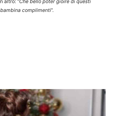
 altro: “
Che bello poter gioire di questi
ma bambina complimenti
“.