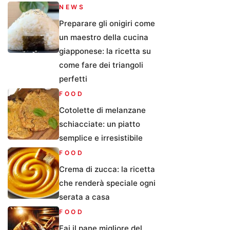
NEWS
Preparare gli onigiri come
un maestro della cucina
giapponese: la ricetta su
come fare dei triangoli
perfetti
FOOD
Cotolette di melanzane
schiacciate: un piatto
semplice e irresistibile
FOOD
Crema di zucca: la ricetta
che renderà speciale ogni
serata a casa
FOOD
Fai il pane migliore del