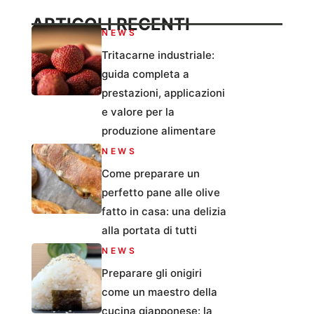
ARTICOLI RECENTI
NEWS
Tritacarne industriale:
guida completa a
prestazioni, applicazioni
e valore per la
produzione alimentare
NEWS
Come preparare un
perfetto pane alle olive
fatto in casa: una delizia
alla portata di tutti
NEWS
Preparare gli onigiri
come un maestro della
cucina giapponese: la