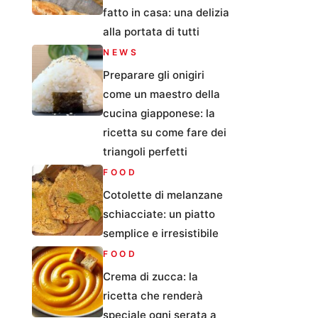
fatto in casa: una delizia
alla portata di tutti
NEWS
Preparare gli onigiri
come un maestro della
cucina giapponese: la
ricetta su come fare dei
triangoli perfetti
FOOD
Cotolette di melanzane
schiacciate: un piatto
semplice e irresistibile
FOOD
Crema di zucca: la
ricetta che renderà
speciale ogni serata a