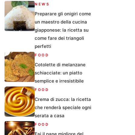
NEWS
Preparare gli onigiri come
un maestro della cucina
giapponese: la ricetta su
come fare dei triangoli
perfetti
FOOD
Cotolette di melanzane
schiacciate: un piatto
semplice e irresistibile
FOOD
Crema di zucca: la ricetta
che renderà speciale ogni
serata a casa
FOOD
Fai il pane migliore del