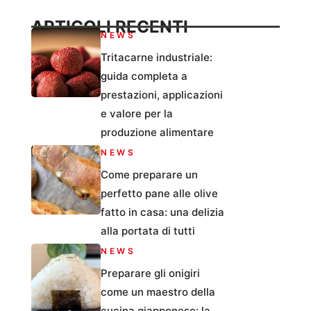
ARTICOLI RECENTI
NEWS
Tritacarne industriale:
guida completa a
prestazioni, applicazioni
e valore per la
produzione alimentare
NEWS
Come preparare un
perfetto pane alle olive
fatto in casa: una delizia
alla portata di tutti
NEWS
Preparare gli onigiri
come un maestro della
cucina giapponese: la