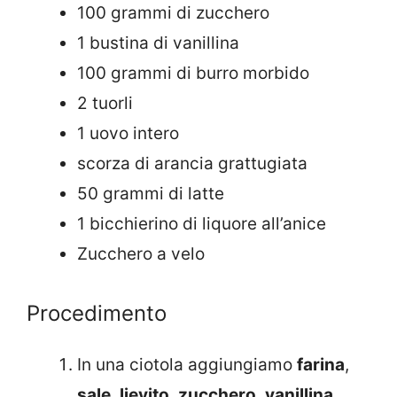
100 grammi di zucchero
1 bustina di vanillina
100 grammi di burro morbido
2 tuorli
1 uovo intero
scorza di arancia grattugiata
50 grammi di latte
1 bicchierino di liquore all’anice
Zucchero a velo
Procedimento
In una ciotola aggiungiamo
farina
,
sale
,
lievito
,
zucchero
,
vanillina
,