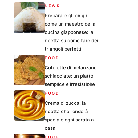
NEWS
Preparare gli onigiri
come un maestro della
cucina giapponese: la
ricetta su come fare dei
triangoli perfetti
FOOD
Cotolette di melanzane
schiacciate: un piatto
semplice e irresistibile
FOOD
Crema di zucca: la
ricetta che renderà
speciale ogni serata a
casa
FOOD