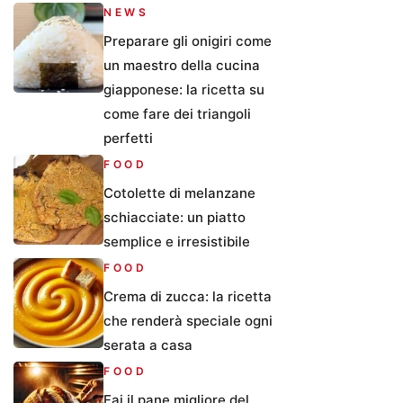
NEWS
Preparare gli onigiri come
un maestro della cucina
giapponese: la ricetta su
come fare dei triangoli
perfetti
FOOD
Cotolette di melanzane
schiacciate: un piatto
semplice e irresistibile
FOOD
Crema di zucca: la ricetta
che renderà speciale ogni
serata a casa
FOOD
Fai il pane migliore del