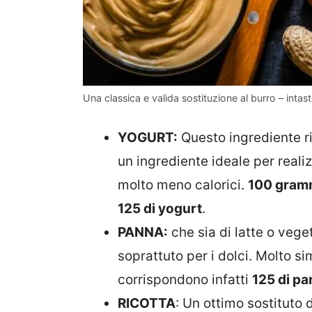
Una classica e valida sostituzione al burro – intast
YOGURT:
Questo ingrediente ris
un ingrediente ideale per realizz
molto meno calorici.
100 gramm
125 di yogurt
.
PANNA:
che sia di latte o veget
soprattuto per i dolci. Molto si
corrispondono infatti
125 di p
RICOTTA
: Un ottimo sostituto 