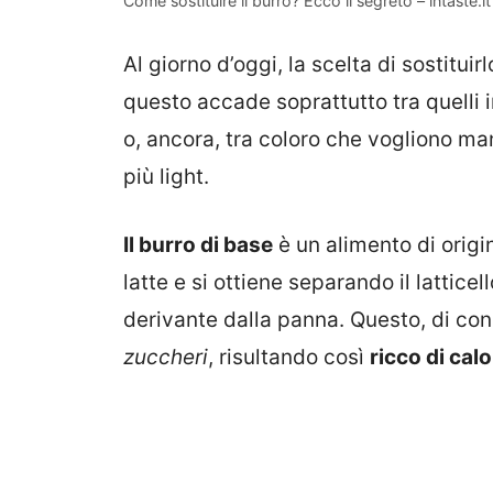
Come sostituire il burro? Ecco il segreto – intaste.it
Al giorno d’oggi, la scelta di sostituir
questo accade soprattutto tra quelli int
o, ancora, tra coloro che vogliono m
più light.
Il burro di base
è un alimento di origi
latte e si ottiene separando il lattice
derivante dalla panna. Questo, di c
zuccheri
, risultando così
ricco di calo