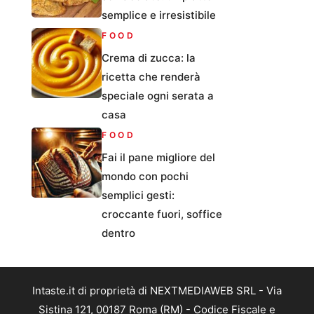
semplice e irresistibile
FOOD
Crema di zucca: la
ricetta che renderà
speciale ogni serata a
casa
FOOD
Fai il pane migliore del
mondo con pochi
semplici gesti:
croccante fuori, soffice
dentro
Intaste.it di proprietà di NEXTMEDIAWEB SRL - Via
Sistina 121, 00187 Roma (RM) - Codice Fiscale e