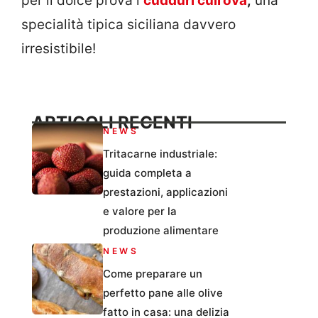
per il dolce prova i
cudduri cull’ova
,
una
specialità tipica siciliana davvero
irresistibile!
ARTICOLI RECENTI
NEWS
Tritacarne industriale:
guida completa a
prestazioni, applicazioni
e valore per la
produzione alimentare
NEWS
Come preparare un
perfetto pane alle olive
fatto in casa: una delizia