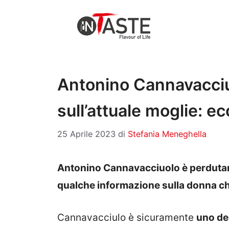
Vai
al
contenuto
Antonino Cannavacciuo
sull’attuale moglie: ec
25 Aprile 2023
di
Stefania Meneghella
Antonino Cannavacciuolo è perdutam
qualche informazione sulla donna che
Cannavacciulo è sicuramente
uno deg