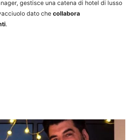
anager, gestisce una catena di hotel di lusso
avacciuolo dato che
collabora
nti
.