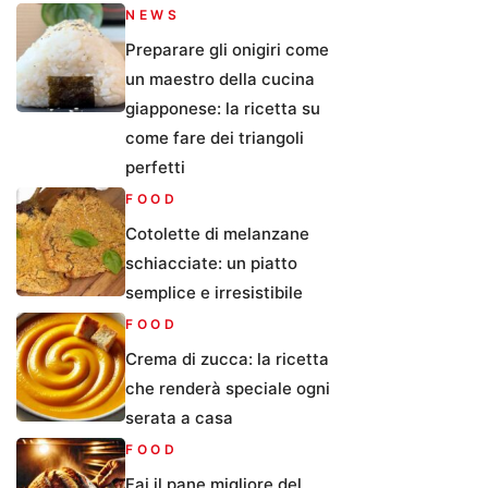
NEWS
Preparare gli onigiri come
un maestro della cucina
giapponese: la ricetta su
come fare dei triangoli
perfetti
FOOD
Cotolette di melanzane
schiacciate: un piatto
semplice e irresistibile
FOOD
Crema di zucca: la ricetta
che renderà speciale ogni
serata a casa
FOOD
Fai il pane migliore del