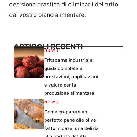
decisione drastica di eliminarli del tutto
dal vostro piano alimentare.
ARTICOLI RECENTI
NEWS
Tritacarne industriale:
guida completa a
prestazioni, applicazioni
e valore per la
produzione alimentare
NEWS
Come preparare un
perfetto pane alle olive
fatto in casa: una delizia
alla portata di tutti