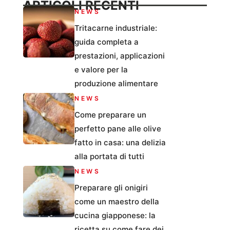
ARTICOLI RECENTI
NEWS
Tritacarne industriale:
guida completa a
prestazioni, applicazioni
e valore per la
produzione alimentare
NEWS
Come preparare un
perfetto pane alle olive
fatto in casa: una delizia
alla portata di tutti
NEWS
Preparare gli onigiri
come un maestro della
cucina giapponese: la
ricetta su come fare dei