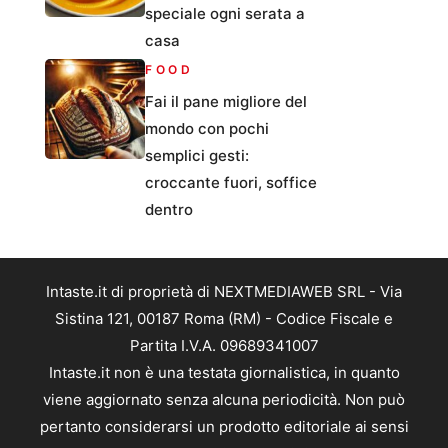
speciale ogni serata a
casa
FOOD
Fai il pane migliore del
mondo con pochi
semplici gesti:
croccante fuori, soffice
dentro
Intaste.it di proprietà di NEXTMEDIAWEB SRL - Via
Sistina 121, 00187 Roma (RM) - Codice Fiscale e
Partita I.V.A. 09689341007
Intaste.it non è una testata giornalistica, in quanto
viene aggiornato senza alcuna periodicità. Non può
pertanto considerarsi un prodotto editoriale ai sensi