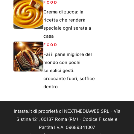
FOOD
Crema di zucca: la
ricetta che renderà
speciale ogni serata a
casa
FOOD
Fai il pane migliore del
mondo con pochi
semplici gesti:
croccante fuori, soffice
dentro
Intaste.it di proprietà di NEXTMEDIAWEB SRL - Via
Sistina 121, 00187 Roma (RM) - Codice Fiscale e
Partita I.V.A. 09689341007