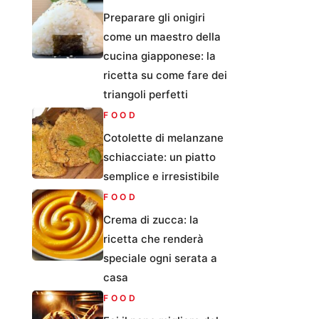
Preparare gli onigiri
come un maestro della
cucina giapponese: la
ricetta su come fare dei
triangoli perfetti
FOOD
Cotolette di melanzane
schiacciate: un piatto
semplice e irresistibile
FOOD
Crema di zucca: la
ricetta che renderà
speciale ogni serata a
casa
FOOD