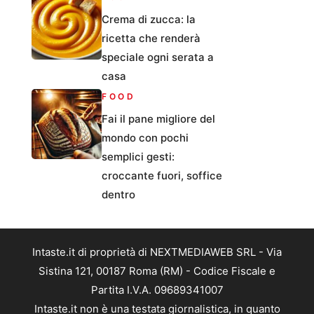
Crema di zucca: la
ricetta che renderà
speciale ogni serata a
casa
FOOD
Fai il pane migliore del
mondo con pochi
semplici gesti:
croccante fuori, soffice
dentro
Intaste.it di proprietà di NEXTMEDIAWEB SRL - Via
Sistina 121, 00187 Roma (RM) - Codice Fiscale e
Partita I.V.A. 09689341007
Intaste.it non è una testata giornalistica, in quanto