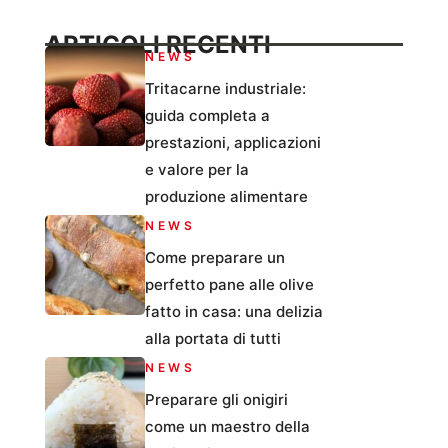
ARTICOLI RECENTI
NEWS
Tritacarne industriale:
guida completa a
prestazioni, applicazioni
e valore per la
produzione alimentare
NEWS
Come preparare un
perfetto pane alle olive
fatto in casa: una delizia
alla portata di tutti
NEWS
Preparare gli onigiri
come un maestro della