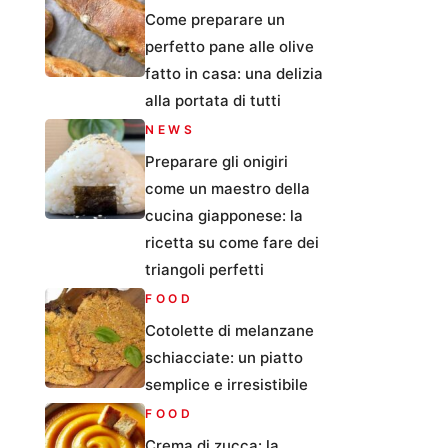
Come preparare un
perfetto pane alle olive
fatto in casa: una delizia
alla portata di tutti
NEWS
Preparare gli onigiri
come un maestro della
cucina giapponese: la
ricetta su come fare dei
triangoli perfetti
FOOD
Cotolette di melanzane
schiacciate: un piatto
semplice e irresistibile
FOOD
Crema di zucca: la