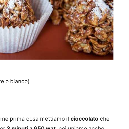
te o bianco)
ome prima cosa mettiamo il
cioccolato
che
per
3 minuti a 650 wat
, poi uniamo anche