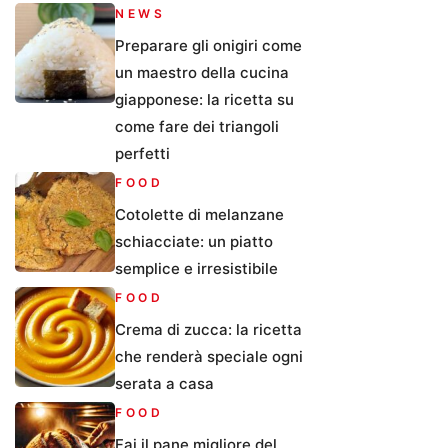
NEWS
Preparare gli onigiri come
un maestro della cucina
giapponese: la ricetta su
come fare dei triangoli
perfetti
FOOD
Cotolette di melanzane
schiacciate: un piatto
semplice e irresistibile
FOOD
Crema di zucca: la ricetta
che renderà speciale ogni
serata a casa
FOOD
Fai il pane migliore del