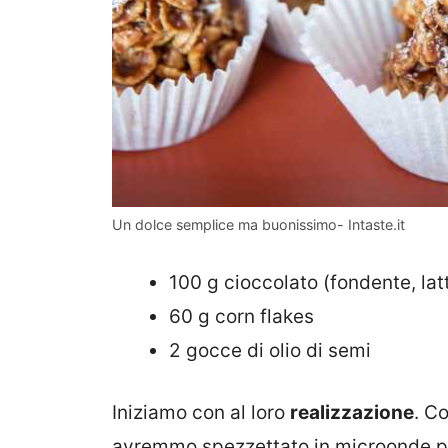
Un dolce semplice ma buonissimo- Intaste.it
100
g c
ioccolato
(fondente, lat
60
g c
orn flakes
2
gocce di o
lio di semi
Iniziamo con al loro
realizzazione
. C
avremmo spezzettato in microonde 