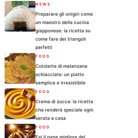
NEWS
Preparare gli onigiri come
un maestro della cucina
giapponese: la ricetta su
come fare dei triangoli
perfetti
FOOD
Cotolette di melanzane
schiacciate: un piatto
semplice e irresistibile
FOOD
Crema di zucca: la ricetta
che renderà speciale ogni
serata a casa
FOOD
Fai il pane migliore del