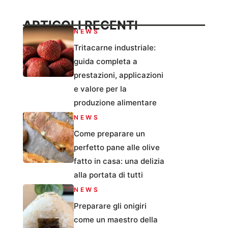
ARTICOLI RECENTI
NEWS
Tritacarne industriale:
guida completa a
prestazioni, applicazioni
e valore per la
produzione alimentare
NEWS
Come preparare un
perfetto pane alle olive
fatto in casa: una delizia
alla portata di tutti
NEWS
Preparare gli onigiri
come un maestro della