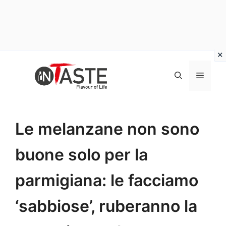
Vai
al
Menu
contenuto
Le melanzane non sono
buone solo per la
parmigiana: le facciamo
‘sabbiose’, ruberanno la