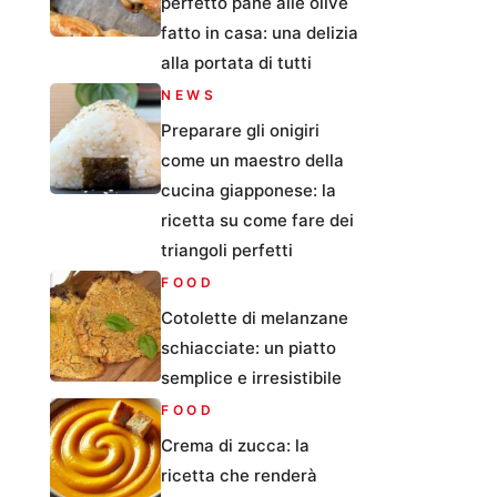
perfetto pane alle olive
fatto in casa: una delizia
alla portata di tutti
NEWS
Preparare gli onigiri
come un maestro della
cucina giapponese: la
ricetta su come fare dei
triangoli perfetti
FOOD
Cotolette di melanzane
schiacciate: un piatto
semplice e irresistibile
FOOD
Crema di zucca: la
ricetta che renderà