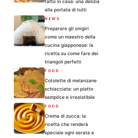
fatto in casa: una delizia
alla portata di tutti
NEWS
Preparare gli onigiri
come un maestro della
cucina giapponese: la
ricetta su come fare dei
triangoli perfetti
FOOD
Cotolette di melanzane
schiacciate: un piatto
semplice e irresistibile
FOOD
Crema di zucca: la
ricetta che renderà
speciale ogni serata a