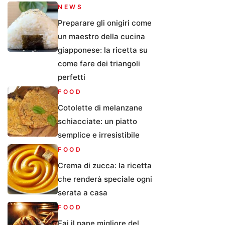
NEWS
Preparare gli onigiri come
un maestro della cucina
giapponese: la ricetta su
come fare dei triangoli
perfetti
FOOD
Cotolette di melanzane
schiacciate: un piatto
semplice e irresistibile
FOOD
Crema di zucca: la ricetta
che renderà speciale ogni
serata a casa
FOOD
Fai il pane migliore del