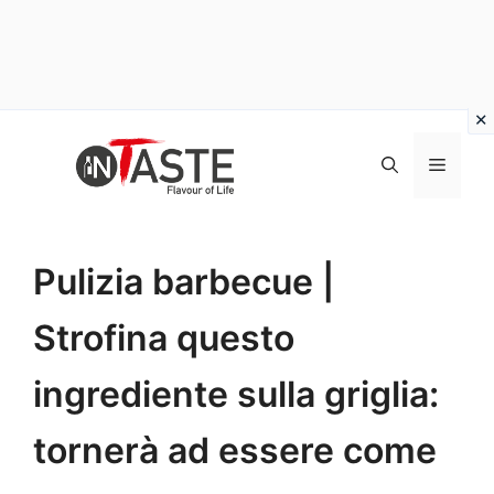
Vai
al
Menu
contenuto
Pulizia barbecue |
Strofina questo
ingrediente sulla griglia:
tornerà ad essere come