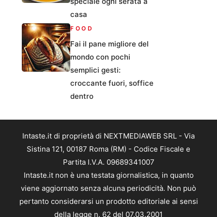
speciale ogni serata a
casa
FOOD
Fai il pane migliore del
mondo con pochi
semplici gesti:
croccante fuori, soffice
dentro
Intaste.it di proprietà di NEXTMEDIAWEB SRL - Via
Sistina 121, 00187 Roma (RM) - Codice Fiscale e
Partita I.V.A. 09689341007
Intaste.it non è una testata giornalistica, in quanto
viene aggiornato senza alcuna periodicità. Non può
pertanto considerarsi un prodotto editoriale ai sensi
della legge n. 62 del 07.03.2001