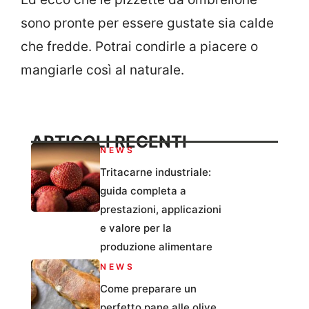
sono pronte per essere gustate sia calde
che fredde. Potrai condirle a piacere o
mangiarle così al naturale.
ARTICOLI RECENTI
NEWS
Tritacarne industriale:
guida completa a
prestazioni, applicazioni
e valore per la
produzione alimentare
NEWS
Come preparare un
perfetto pane alle olive