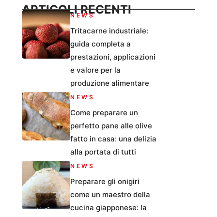
ARTICOLI RECENTI
NEWS
Tritacarne industriale:
guida completa a
prestazioni, applicazioni
e valore per la
produzione alimentare
NEWS
Come preparare un
perfetto pane alle olive
fatto in casa: una delizia
alla portata di tutti
NEWS
Preparare gli onigiri
come un maestro della
cucina giapponese: la