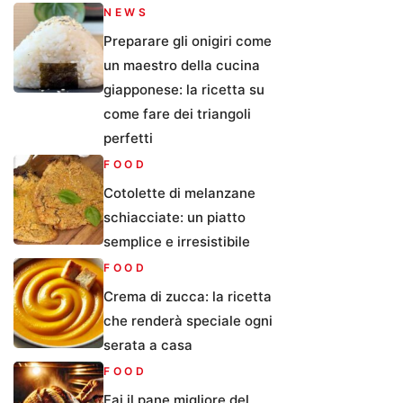
NEWS
Preparare gli onigiri come
un maestro della cucina
giapponese: la ricetta su
come fare dei triangoli
perfetti
FOOD
Cotolette di melanzane
schiacciate: un piatto
semplice e irresistibile
FOOD
Crema di zucca: la ricetta
che renderà speciale ogni
serata a casa
FOOD
Fai il pane migliore del