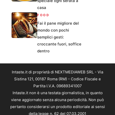
speciale ogni serata a
casa
FOOD
Fai il pane migliore del
mondo con pochi
semplici gesti:
croccante fuori, soffice
dentro
Intaste.it di proprietà di NEXTMEDIAWEB SRL - Via
Sistina 121, 00187 Roma (RM) - Codice Fiscale e
Partita I.V.A. 09689341007
Intaste.it non è una testata giornalistica, in quanto
viene aggiornato senza alcuna periodicità. Non può
pertanto considerarsi un prodotto editoriale ai sensi
della legge n. 62 del 07.03.2001