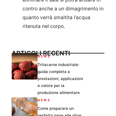
contro anche a un dimagrimento in
quanto verrà smaltita l’acqua
ritenuta nel corpo.
ARTICOLI RECENTI
NEWS
Tritacarne industriale:
guida completa a
prestazioni, applicazioni
e valore per la
produzione alimentare
NEWS
Come preparare un
perfetto pane alle olive