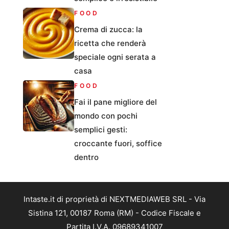
FOOD
Crema di zucca: la
ricetta che renderà
speciale ogni serata a
casa
FOOD
Fai il pane migliore del
mondo con pochi
semplici gesti:
croccante fuori, soffice
dentro
Intaste.it di proprietà di NEXTMEDIAWEB SRL - Via
Sistina 121, 00187 Roma (RM) - Codice Fiscale e
Partita I.V.A. 09689341007