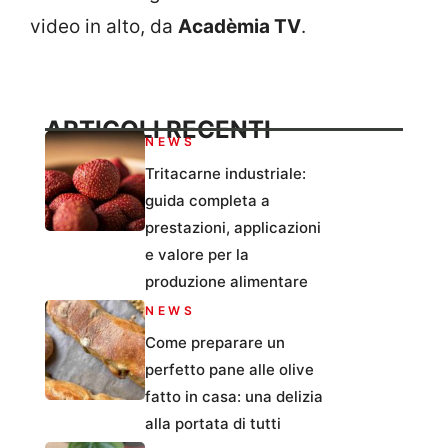
video in alto, da
Acadèmia TV
.
ARTICOLI RECENTI
NEWS
Tritacarne industriale:
guida completa a
prestazioni, applicazioni
e valore per la
produzione alimentare
NEWS
Come preparare un
perfetto pane alle olive
fatto in casa: una delizia
alla portata di tutti