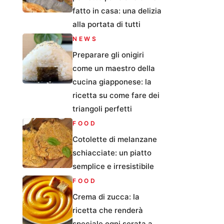
fatto in casa: una delizia
alla portata di tutti
NEWS
Preparare gli onigiri
come un maestro della
cucina giapponese: la
ricetta su come fare dei
triangoli perfetti
FOOD
Cotolette di melanzane
schiacciate: un piatto
semplice e irresistibile
FOOD
Crema di zucca: la
ricetta che renderà
speciale ogni serata a