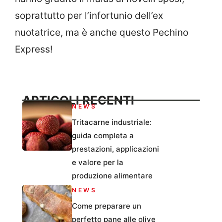
soprattutto per l’infortunio dell’ex
nuotatrice, ma è anche questo Pechino
Express!
ARTICOLI RECENTI
NEWS
Tritacarne industriale:
guida completa a
prestazioni, applicazioni
e valore per la
produzione alimentare
NEWS
Come preparare un
perfetto pane alle olive