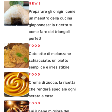
NEWS
Preparare gli onigiri come
un maestro della cucina
giapponese: la ricetta su
come fare dei triangoli
perfetti
FOOD
Cotolette di melanzane
schiacciate: un piatto
semplice e irresistibile
FOOD
Crema di zucca: la ricetta
che renderà speciale ogni
serata a casa
FOOD
Fai il pane migliore del