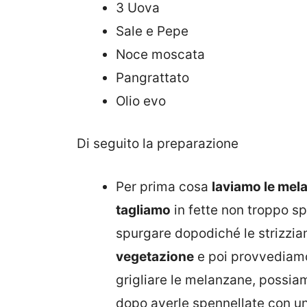
3 Uova
Sale e Pepe
Noce moscata
Pangrattato
Olio evo
Di seguito la preparazione
Per prima cosa
laviamo le mela
tagliamo
in fette non troppo s
spurgare dopodiché le strizzi
vegetazione
e poi provvediamo 
grigliare le melanzane, possia
dopo averle spennellate con un f