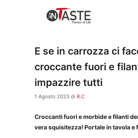
Vai
al
contenuto
E se in carrozza ci f
croccante fuori e fila
impazzire tutti
1 Agosto 2023
di
R.C
Croccanti fuori e morbide e filanti 
vera squisitezza! Portale in tavola e f