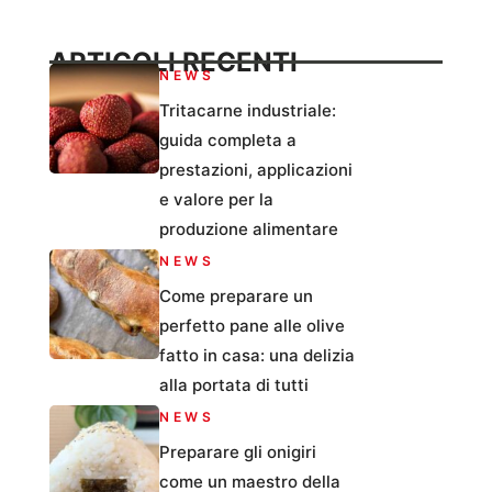
ARTICOLI RECENTI
NEWS
Tritacarne industriale:
guida completa a
prestazioni, applicazioni
e valore per la
produzione alimentare
NEWS
Come preparare un
perfetto pane alle olive
fatto in casa: una delizia
alla portata di tutti
NEWS
Preparare gli onigiri
come un maestro della