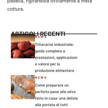
padella, rigirandola ovviamente a metà
cottura.
ARTICOLI RECENTI
NEWS
Tritacarne industriale:
guida completa a
prestazioni, applicazioni
e valore per la
produzione alimentare
NEWS
Come preparare un
perfetto pane alle olive
fatto in casa: una delizia
alla portata di tutti