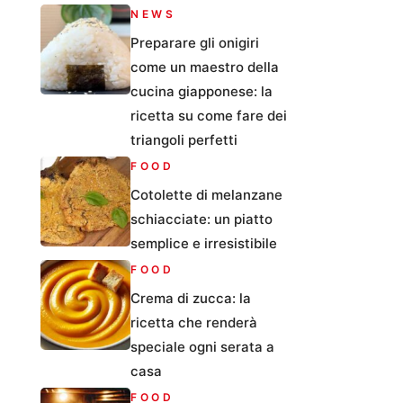
NEWS
Preparare gli onigiri
come un maestro della
cucina giapponese: la
ricetta su come fare dei
triangoli perfetti
FOOD
Cotolette di melanzane
schiacciate: un piatto
semplice e irresistibile
FOOD
Crema di zucca: la
ricetta che renderà
speciale ogni serata a
casa
FOOD