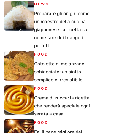
NEWS
Preparare gli onigiri come
un maestro della cucina
giapponese: la ricetta su
come fare dei triangoli
perfetti
FOOD
Cotolette di melanzane
schiacciate: un piatto
semplice e irresistibile
FOOD
Crema di zucca: la ricetta
che renderà speciale ogni
serata a casa
FOOD
Fai il pane migliore del