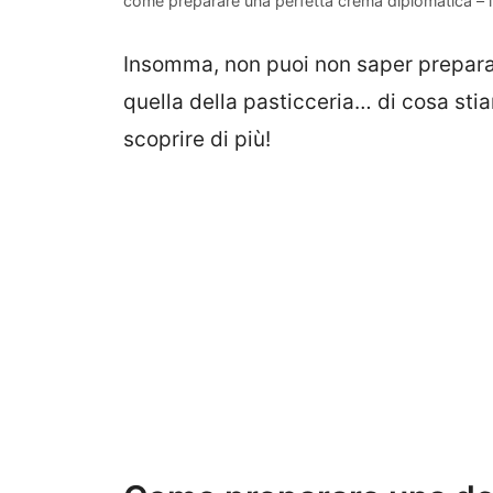
come preparare una perfetta crema diplomatica – in
Insomma, non puoi non saper preparar
quella della pasticceria… di cosa st
scoprire di più!