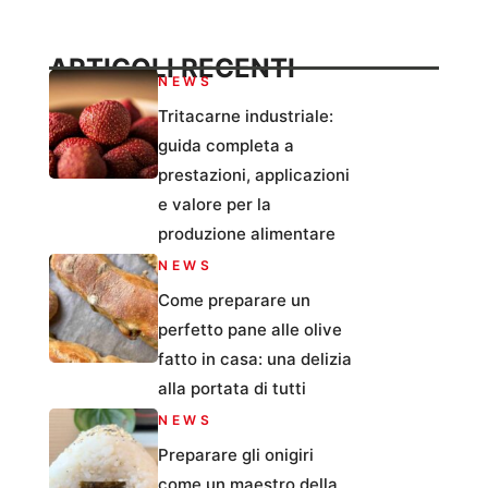
ARTICOLI RECENTI
NEWS
Tritacarne industriale:
guida completa a
prestazioni, applicazioni
e valore per la
produzione alimentare
NEWS
Come preparare un
perfetto pane alle olive
fatto in casa: una delizia
alla portata di tutti
NEWS
Preparare gli onigiri
come un maestro della