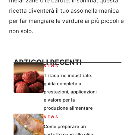
melanzane o le carote. Insomma, questa
ricetta diventerà il tuo asso nella manica
per far mangiare le verdure ai più piccoli e
non solo.
ARTICOLI RECENTI
NEWS
Tritacarne industriale:
guida completa a
prestazioni, applicazioni
e valore per la
produzione alimentare
NEWS
Come preparare un
perfetto pane alle olive