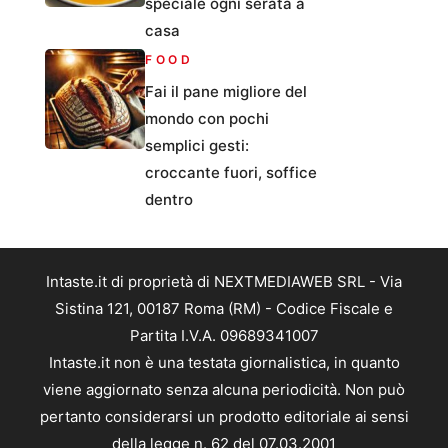
speciale ogni serata a
casa
FOOD
Fai il pane migliore del
mondo con pochi
semplici gesti:
croccante fuori, soffice
dentro
Intaste.it di proprietà di NEXTMEDIAWEB SRL - Via
Sistina 121, 00187 Roma (RM) - Codice Fiscale e
Partita I.V.A. 09689341007
Intaste.it non è una testata giornalistica, in quanto
viene aggiornato senza alcuna periodicità. Non può
pertanto considerarsi un prodotto editoriale ai sensi
della legge n. 62 del 07.03.2001