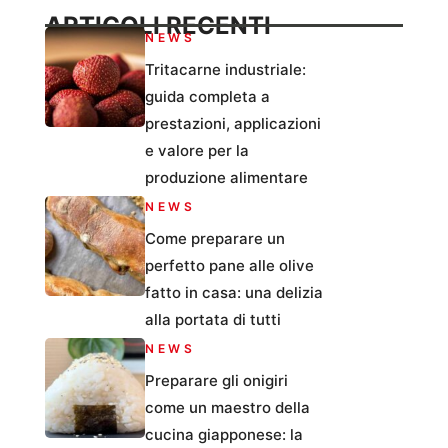
ARTICOLI RECENTI
NEWS
Tritacarne industriale:
guida completa a
prestazioni, applicazioni
e valore per la
produzione alimentare
NEWS
Come preparare un
perfetto pane alle olive
fatto in casa: una delizia
alla portata di tutti
NEWS
Preparare gli onigiri
come un maestro della
cucina giapponese: la