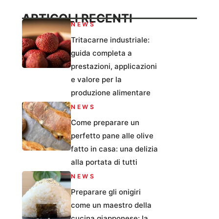
ARTICOLI RECENTI
NEWS
Tritacarne industriale:
guida completa a
prestazioni, applicazioni
e valore per la
produzione alimentare
NEWS
Come preparare un
perfetto pane alle olive
fatto in casa: una delizia
alla portata di tutti
NEWS
Preparare gli onigiri
come un maestro della
cucina giapponese: la