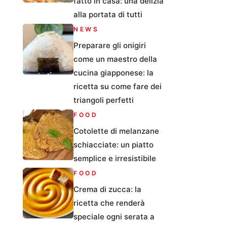
fatto in casa: una delizia
alla portata di tutti
NEWS
Preparare gli onigiri
come un maestro della
cucina giapponese: la
ricetta su come fare dei
triangoli perfetti
FOOD
Cotolette di melanzane
schiacciate: un piatto
semplice e irresistibile
FOOD
Crema di zucca: la
ricetta che renderà
speciale ogni serata a