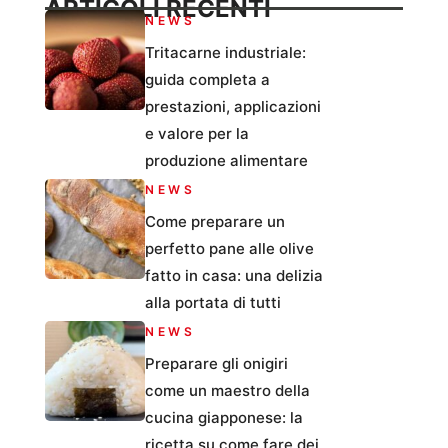
ARTICOLI RECENTI
NEWS
Tritacarne industriale:
guida completa a
prestazioni, applicazioni
e valore per la
produzione alimentare
NEWS
Come preparare un
perfetto pane alle olive
fatto in casa: una delizia
alla portata di tutti
NEWS
Preparare gli onigiri
come un maestro della
cucina giapponese: la
ricetta su come fare dei