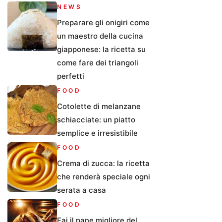
NEWS
Preparare gli onigiri come
un maestro della cucina
giapponese: la ricetta su
come fare dei triangoli
perfetti
FOOD
Cotolette di melanzane
schiacciate: un piatto
semplice e irresistibile
FOOD
Crema di zucca: la ricetta
che renderà speciale ogni
serata a casa
FOOD
Fai il pane migliore del