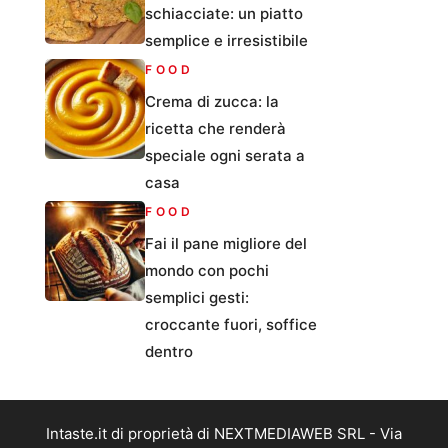
schiacciate: un piatto
semplice e irresistibile
FOOD
Crema di zucca: la
ricetta che renderà
speciale ogni serata a
casa
FOOD
Fai il pane migliore del
mondo con pochi
semplici gesti:
croccante fuori, soffice
dentro
Intaste.it di proprietà di NEXTMEDIAWEB SRL - Via